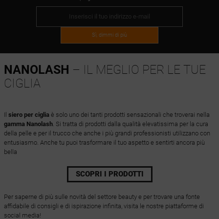
Sì, dimmi di più
NANOLASH
– IL MEGLIO PER LE TUE
CIGLIA
Il
siero per ciglia
è solo uno dei tanti prodotti sensazionali che troverai nella
gamma Nanolash
. Si tratta di prodotti dalla qualità elevatissima per la cura
della pelle e per il trucco che anche i più grandi professionisti utilizzano con
entusiasmo. Anche tu puoi trasformare il tuo aspetto e sentirti ancora più
bella
SCOPRI I PRODOTTI
Per saperne di più sulle novità del settore beauty e per trovare una fonte
affidabile di consigli e di ispirazione infinita, visita le nostre piattaforme di
social media!