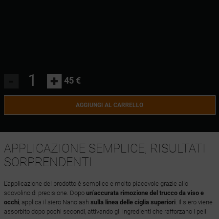
-
+
45 €
AGGIUNGI AL CARRELLO
APPLICAZIONE SEMPLICE, RISULTATI
SORPRENDENTI
L'applicazione del prodotto è semplice e molto piacevole grazie allo
scovolino di precisione. Dopo
un’accurata rimozione del trucco da viso e
occhi
, applica il siero Nanolash
sulla linea delle ciglia superiori
. Il siero viene
assorbito dopo pochi secondi, attivando gli ingredienti che rafforzano i peli.