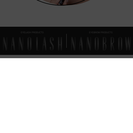
EYELASH PRODUCTS
EYEBROW PRODUCTS
FAQ
TUTTO QUELLO CHE
DEVI SAPERE
Come si applica il siero per ciglia Nanolash?
Quando è necessario utilizzare Nanolash Eyelash Serum?
Fine del trattamento — e adesso?
Nanolash Eyelash Serum – ingredienti (INCI)
Nanolash Eyelash Serum – data di scadenza