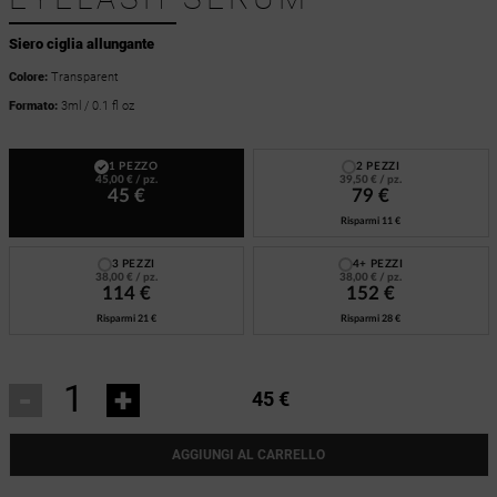
Siero ciglia allungante
Colore:
Transparent
Formato:
3ml / 0.1 fl oz
1 PEZZO
2 PEZZI
45,00 €
/ pz.
39,50 €
/ pz.
45 €
79 €
Risparmi
11 €
3 PEZZI
4+ PEZZI
38,00 €
/ pz.
38,00 €
/ pz.
114 €
152 €
Risparmi
21 €
Risparmi
28 €
-
+
45 €
AGGIUNGI AL CARRELLO