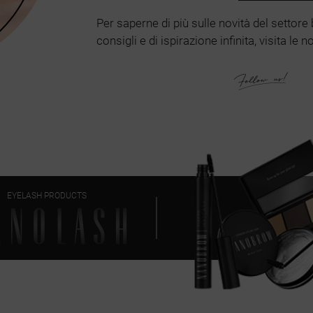
Per saperne di più sulle novità del settore 
consigli e di ispirazione infinita, visita le
EYELASH PRODUCTS