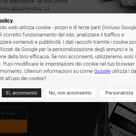
o un applicatore. Se vuoi anche
lsamo alla cheratina. La
eratina per il lifting e la
policy
sito web utilizza cookie - propri e di terze parti (incluso Googl
il corretto funzionamento del sito, analizzare il traffico e
zzare contenuti e pubblicità. I dati raccolti tramite i cookie 
ilizzati da Google per la personalizzazione degli annunci e la
ne della loro efficacia. Se non acconsenti, utilizzeremo solo 
. Puoi modificare le impostazioni dei cookie nel tuo browser 
 momento. Ulteriori informazioni su come
Google
utilizza i da
i all’uso dei cookie?
Sì, acconsento
No, non acconsento
Personalizza
a e sei interessato a
 di contattarci.