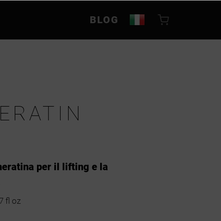
BLOG
KERATIN
R
ratina per il lifting e la
a
7 fl oz