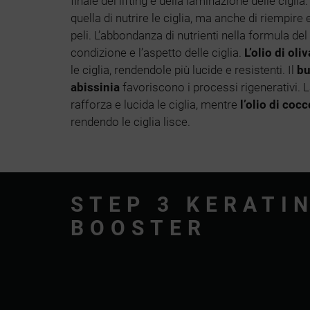
finale del lifting e della laminazione delle cigli
quella di nutrire le ciglia, ma anche di riempire 
peli. L’abbondanza di nutrienti nella formula de
condizione e l’aspetto delle ciglia.
L’olio di oli
le ciglia, rendendole più lucide e resistenti. Il
bu
abissinia
favoriscono i processi rigenerativi. L
rafforza e lucida le ciglia, mentre
l’olio di cocc
rendendo le ciglia lisce.
STEP 3 KERATI
BOOSTER