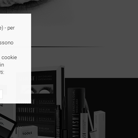
e) - per
possono
i cookie
in
ti: