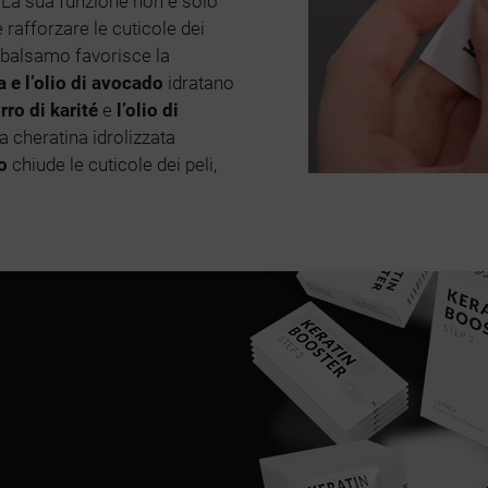
a. La sua funzione non è solo
e rafforzare le cuticole dei
l balsamo favorisce la
va e l’olio di avocado
idratano
rro di karité
e
l’olio di
a cheratina idrolizzata
o
chiude le cuticole dei peli,
N