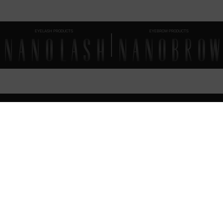
EYELASH PRODUCTS
EYEBROW PRODUCTS
FAQ
TUTTO QUELLO CHE
DEVI SAPERE
Con quale frequenza deve essere utilizzato il Nanolash Castor Oil?
Cosa distingue Nanolash Castor Oil?
Quando vedrò i primi risultati dell'utilizzo del Nanolash Castor Oil?
Il Nanolash Castor Oil può essere utilizzato in combinazione con altri prodotti per
ciglia e sopracciglia?
Nanolash Castor Oil - Ingredienti (INCI)
Qual è la tempistica di evasione dell'ordine?