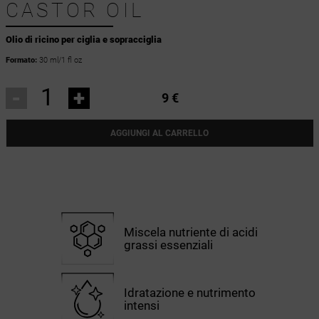
CASTOR OIL
Olio di ricino per ciglia e sopracciglia
Formato:
30 ml/1 fl oz
-
+
9 €
AGGIUNGI AL CARRELLO
Miscela nutriente di acidi
grassi essenziali
Idratazione e nutrimento
intensi