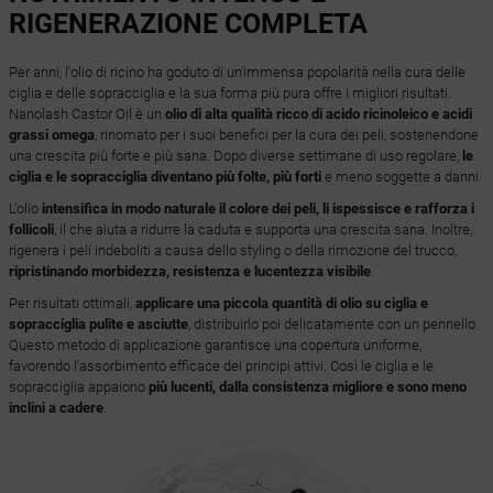
RIGENERAZIONE COMPLETA
Per anni, l'olio di ricino ha goduto di un'immensa popolarità nella cura delle
ciglia e delle sopracciglia e la sua forma più pura offre i migliori risultati.
Nanolash Castor Oil è un
olio di alta qualità ricco di acido ricinoleico e acidi
grassi omega
, rinomato per i suoi benefici per la cura dei peli, sostenendone
una crescita più forte e più sana. Dopo diverse settimane di uso regolare,
le
ciglia e le sopracciglia diventano più folte, più forti
e meno soggette a danni.
L'olio
intensifica in modo naturale il colore dei peli, li ispessisce e rafforza i
follicoli
, il che aiuta a ridurre la caduta e supporta una crescita sana. Inoltre,
rigenera i peli indeboliti a causa dello styling o della rimozione del trucco,
ripristinando morbidezza, resistenza e lucentezza visibile
.
Per risultati ottimali,
applicare una piccola quantità di olio su ciglia e
sopracciglia pulite e asciutte
, distribuirlo poi delicatamente con un pennello.
Questo metodo di applicazione garantisce una copertura uniforme,
favorendo l'assorbimento efficace dei principi attivi. Così le ciglia e le
sopracciglia appaiono
più lucenti, dalla consistenza migliore e sono meno
inclini a cadere
.