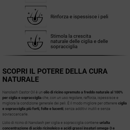
Rinforza e ispessisce i peli
Stimola la crescita
naturale delle ciglia e delle
sopracciglia
SCOPRI IL POTERE DELLA CURA
NATURALE
Nanolash Castor Oil è un
olio di ricino spremuto a freddo naturale al 100%
per ciglia e sopracciglia
che, con un uso regolare, rafforza, ispessisce e
migliora la condizione generale dei peli. È il modo migliore per ottenere
ciglia
e sopracciglia più forti, folte e lucenti
, senza additivi inutili e senza
sovraccaricarle.
L'olio di ricino di Nanolash per ciglia e sopracciglia contiene
un'alta
concentrazione di acido ricinoleico e acidi grassi insaturi omega-3 e