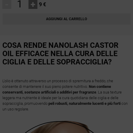
-
+
9 €
AGGIUNGI AL CARRELLO
COSA RENDE NANOLASH CASTOR
OIL EFFICACE NELLA CURA DELLE
CIGLIA E DELLE SOPRACCIGLIA?
L'olio è ottenuto attraverso un processo di spremitura a freddo, che
consente di mantenere il suo pieno potere nutritivo.
Non contiene
conservanti, sostanze artificiali o additivi per fragranze
. La sua texture
leggera ma nutriente è ideale per la cura quotidiana delle ciglia e delle
sopracciglia, promuovendo
peli robusti, naturalmente lucenti e più forti
con
un uso regolare.