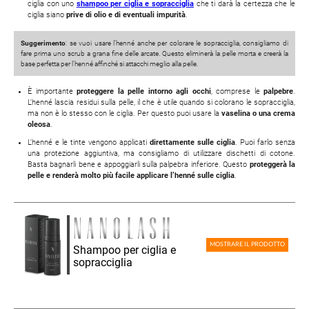
ciglia con uno
shampoo per ciglia e sopracciglia
che ti darà la certezza che le
ciglia siano
prive di olio e di eventuali impurità
.
Suggerimento
: se vuoi usare l’henné anche per colorare le sopracciglia, consigliamo di
fare prima uno scrub a grana fine delle arcate. Questo eliminerà la pelle morta e creerà la
base perfetta per l’henné affinché si attacchi meglio alla pelle.
È importante
proteggere la pelle intorno agli occhi
, comprese le
palpebre
.
L’henné lascia residui sulla pelle, il che è utile quando si colorano le sopracciglia,
ma non è lo stesso con le ciglia. Per questo puoi usare la
vaselina o una crema
oleosa
.
L’henné e le tinte vengono applicati
direttamente sulle ciglia
. Puoi farlo senza
una protezione aggiuntiva, ma consigliamo di utilizzare dischetti di cotone.
Basta bagnarli bene e appoggiarli sulla palpebra inferiore. Questo
proteggerà la
pelle e renderà molto più facile applicare l’henné sulle ciglia
.
MOSTRARE IL PRODOTTO
Shampoo per ciglia e
sopracciglia