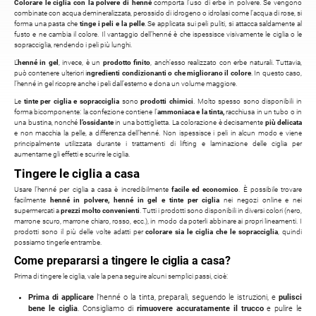
Colorare le ciglia con la polvere di henné
comporta l’uso di erbe in polvere. Se vengono
combinate con acqua demineralizzata, perossido di idrogeno o idrolasi come l’acqua di rose, si
forma una pasta che
tinge i peli e la pelle
. Se applicata sui peli puliti, si attacca saldamente al
fusto e ne cambia il colore. Il vantaggio dell’henné è che ispessisce visivamente le ciglia o le
sopracciglia, rendendo i peli più lunghi.
L’
henné in gel
, invece, è un
prodotto finito
, anch’esso realizzato con erbe naturali. Tuttavia,
può contenere ulteriori i
ngredienti condizionanti o che migliorano il colore
. In questo caso,
l’henné in gel ricopre anche i peli dall’esterno e dona un volume maggiore.
Le
tinte per ciglia e sopracciglia
sono
prodotti chimici
. Molto spesso sono disponibili in
forma bicomponente: la confezione contiene l’
ammoniaca e la tinta,
racchiusa in un tubo o in
una bustina, nonché
l’ossidante
in una bottiglietta. La colorazione è decisamente
più delicata
e non macchia la pelle, a differenza dell’henné. Non ispessisce i peli in alcun modo e viene
principalmente utilizzata durante i trattamenti di lifting e laminazione delle ciglia per
aumentarne gli effetti e scurire le ciglia.
Tingere le ciglia a casa
Usare l’henné per ciglia a casa è incredibilmente
facile ed economico
. È possibile trovare
facilmente
henné in polvere, henné in gel e tinte per ciglia
nei negozi online e nei
supermercati a
prezzi molto convenienti
. Tutti i prodotti sono disponibili in diversi colori (nero,
marrone scuro, marrone chiaro, rosso, ecc.), in modo da poterli abbinare ai propri lineamenti. I
prodotti sono il più delle volte adatti per
colorare sia le ciglia che le sopracciglia
, quindi
possiamo tingerle entrambe.
Come prepararsi a tingere le ciglia a casa?
Prima di tingere le ciglia, vale la pena seguire alcuni semplici passi, cioè:
Prima di applicare
l’henné o la tinta, preparali, seguendo le istruzioni, e
pulisci
bene le ciglia
. Consigliamo di
rimuovere accuratamente il trucco
e pulire le