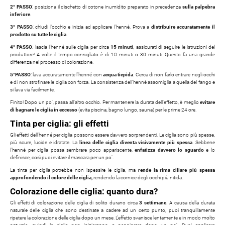
2° PASSO
: posiziona il dischetto di cotone inumidito preparato in precedenza
sulla palpebra
inferiore
.
3° PASSO
: chiudi l’occhio e inizia ad applicare l’henné. Prova a
distribuire accuratamente il
prodotto su tutte le ciglia
.
4° PASSO
: lascia l’henné sulle ciglia per circa
15 minuti
, assicurati di seguire le istruzioni del
produttore! A volte il tempo consigliato è di 10 minuti o 30 minuti. Questo fa una grande
differenza nel processo di colorazione.
5°PASSO
: lava accuratamente l’henné con
acqua tiepida
. Cerca di non farlo entrare negli occhi
e di non strofinare le ciglia con forza. La consistenza dell’henné assomiglia a quella del fango e
si lava via facilmente.
Finito! Dopo un po’, passa all’altro occhio. Per mantenere la durata dell’effetto, è meglio
evitare
di bagnare le ciglia in eccesso
(evita piscina, bagno lungo, sauna) per le prime 24 ore.
Tinta per ciglia: gli effetti
Gli effetti dell’henné per ciglia possono essere davvero sorprendenti. Le ciglia sono più spesse,
più scure, lucide e idratate. La
linea delle ciglia diventa visivamente più spessa
. Sebbene
l’henné per ciglia possa sembrare poco appariscente,
enfatizza davvero lo sguardo
e lo
definisce, così puoi evitare il mascara per un po’.
La tinta per ciglia potrebbe non ispessire le ciglia, ma
rende la rima ciliare più spessa
approfondendo il colore delle ciglia,
rendendo la cornice degli occhi più nitida.
Colorazione delle ciglia: quanto dura?
Gli effetti di colorazione delle ciglia di solito durano circa
3 settimane
. A causa della durata
naturale delle ciglia che sono destinate a cadere ad un certo punto, puoi tranquillamente
ripetere la colorazione delle ciglia dopo un mese. L’effetto svanisce lentamente e in modo molto