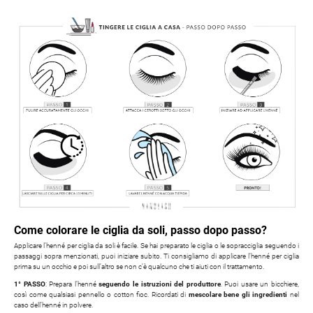
Come colorare le ciglia da soli, passo dopo passo?
Applicare l’henné per ciglia da soli è facile. Se hai preparato le ciglia o le sopracciglia seguendo i
passaggi sopra menzionati, puoi iniziare subito. Ti consigliamo di applicare l’henné per ciglia
prima su un occhio e poi sull’altro se non c’è qualcuno che ti aiuti con il trattamento.
1° PASSO
: Prepara l’henné
seguendo le istruzioni del produttore
. Puoi usare un bicchiere,
così come qualsiasi pennello o cotton fioc. Ricordati di
mescolare bene gli ingredienti
nel
caso dell’henné in polvere.