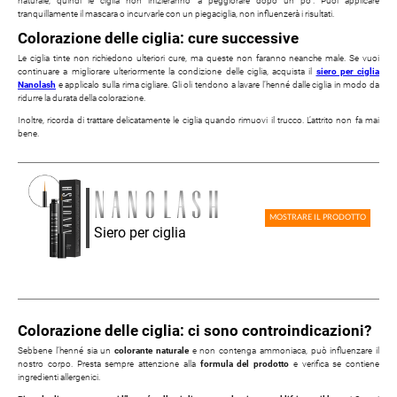
naturale, quindi le ciglia non inizieranno a peggiorare dopo un po’. Puoi applicare
tranquillamente il mascara o incurvarle con un piegaciglia, non influenzerà i risultati.
Colorazione delle ciglia: cure successive
Le ciglia tinte non richiedono ulteriori cure, ma queste non faranno neanche male. Se vuoi
continuare a migliorare ulteriormente la condizione delle ciglia, acquista il
siero per ciglia
Nanolash
e applicalo sulla rima cigliare. Gli oli tendono a lavare l’henné dalle ciglia in modo da
ridurre la durata della colorazione.
Inoltre, ricorda di trattare delicatamente le ciglia quando rimuovi il trucco. L’attrito non fa mai
bene.
MOSTRARE IL PRODOTTO
Siero per ciglia
Colorazione delle ciglia: ci sono controindicazioni?
Sebbene l’henné sia un
colorante naturale
e non contenga ammoniaca, può influenzare il
nostro corpo. Presta sempre attenzione alla
formula del prodotto
e verifica se contiene
ingredienti allergenici.