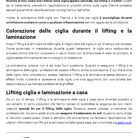
Ricorda di non usare mai l’henné sulle ciglia appena laminate, sul lifting o il botox
! Questi
tipi di trattamento prevedono l’applicazione di prodotti chimici sulle ciglia. L’henné potrebbe
seccarli gravemente. Ascolta sempre i consigli del tuo lash artist.
Inoltre, la colorazione delle ciglia con l’henné o la tinta per ciglia
è sconsigliata durante
un’infezione oculare in corso o qualsiasi infiammazione
, per non aggravare la condizione.
Colorazione delle ciglia durante il lifting e la
laminazione
Dopo il lifting e la laminazione delle ciglia, è meglio dare alle ciglia un po’ di tempo per riposare.
Come accennato in precedenza, durante questi trattamenti, le ciglia sono sottoposte a
processi chimici che non cooperano in alcun modo con la tinta a base di erbe. Al contrario, le
ciglia trattate chimicamente hanno bisogno di idratazione.
La colorazione, tuttavia, non è del tutto fuori questione. Quando si eseguono il lifting e la
laminazione delle ciglia, i professionisti spesso offrono anche la colorazione. È qui che la tinta
delle ciglia viene utilizzata più spesso. Sebbene il lifting e la laminazione stessa abbiano un
effetto molto nutriente e ispessente sulle ciglia, una tinta aggiuntiva con una tonalità ben
selezionata può aumentare perfettamente gli effetti.
Lifting ciglia e laminazione a casa
Da un po’ di tempo, il lifting e la laminazione delle ciglia a casa sono diventati possibili e
convenienti. Ci sono produttori che hanno cercato di soddisfare le esigenze dei loro clienti
creando
speciali kit per il lifting delle ciglia
. Possono essere utilizzati, ovviamente, da
professionisti, ma sono adatti anche per
eseguire il trattamento da soli
. Questi kit sono dotati
di istruzioni passo-passo chiare e semplici, che sicuramente ne facilitano l’applicazione. Per
ulteriori informazioni sul lifting e la laminazione delle ciglia a casa, dai un’occhiata a
questo post
.