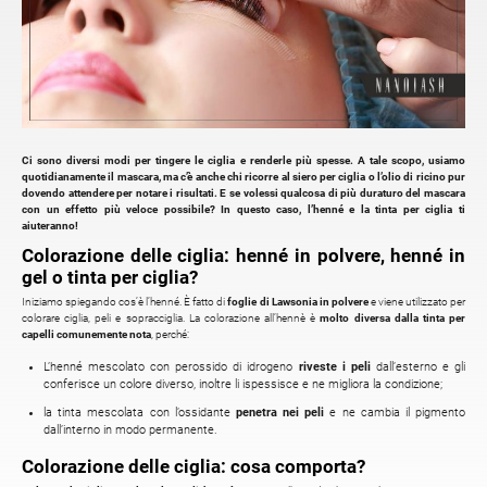
Ci sono diversi modi per tingere le ciglia e renderle più spesse. A tale scopo, usiamo
quotidianamente il mascara, ma c’è anche chi ricorre al siero per ciglia o l’olio di ricino pur
dovendo attendere per notare i risultati. E se volessi qualcosa di più duraturo del mascara
con un effetto più veloce possibile? In questo caso, l’henné e la tinta per ciglia ti
aiuteranno!
Colorazione delle ciglia: henné in polvere, henné in
gel o tinta per ciglia?
Iniziamo spiegando cos’è l’henné. È fatto di
foglie di Lawsonia in polvere
e viene utilizzato per
colorare ciglia, peli e sopracciglia. La colorazione all’hennè è
molto diversa dalla tinta per
capelli comunemente nota
, perché:
L’henné mescolato con perossido di idrogeno
riveste i peli
dall’esterno e gli
conferisce un colore diverso, inoltre li ispessisce e ne migliora la condizione;
la tinta mescolata con l’ossidante
penetra nei peli
e ne cambia il pigmento
dall’interno in modo permanente.
Colorazione delle ciglia: cosa comporta?